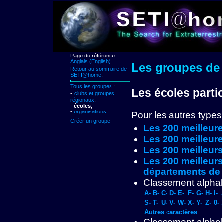
Page de référence :
Anglais (English)
.
Les groupes de
Retour au sommaire de
SETI@home
.
Tous les groupes
:
Les écoles parti
-
clubs et groupes
régionaux
,
-
écoles
,
-
organisations
.
Pour les autres types
Créer un groupe
.
Les 200 meilleure
Les 200 meilleur
Les 200 meilleurs
Les 200 meilleurs
départements de
Classement alphabé
A-
B-
C-
D-
E-
F-
G-
H-
I-
S-
T-
U-
V-
W-
X-
Y-
Z-
0-
Autres caractères
.
Classement alphab