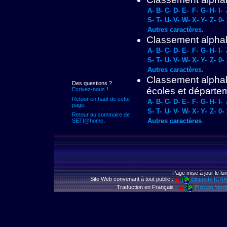
A-
B-
C-
D-
E-
F-
G-
H-
I-
S-
T-
U-
V-
W-
X-
Y-
Z-
0-
Autres caractères
.
Classement alphab
A-
B-
C-
D-
E-
F-
G-
H-
I-
S-
T-
U-
V-
W-
X-
Y-
Z-
0-
Autres caractères
.
Classement alphab
Des questions ?
écoles et départe
Écrivez-nous
!
Retour en haut de cette
A-
B-
C-
D-
E-
F-
G-
H-
I-
page
.
S-
T-
U-
V-
W-
X-
Y-
Z-
0-
Retour au sommaire de
Autres caractères
.
SETI@home
.
Page mise à jour le l
Site Web convenant à tout public :
Étiquette ICR
Traduction en Français :
Philippe Verd