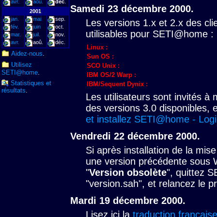
avr.
aoû.
déc
.
Samedi 23 décembre 2000.
2001
jan.
mai
sep.
Les versions 1.x et 2.x des cli
fév.
juin
oct.
utilisables pour SETI@home :
mar.
juil.
nov.
avr.
aoû.
déc.
Linux :
Aidez-nous
.
Sun OS :
Utilisez
SCO Unix :
SETI@home
.
IBM OS/2 Warp :
Statistiques et
IBM/Sequent Dynix :
résultats
.
Les utilisateurs sont invités à 
des versions 3.0 disponibles, 
et installez SETI@home - Logic
Vendredi 22 décembre 2000.
Si après installation de la mis
une version précédente sous 
"
Version obsolète
", quittez 
"version.sah", et relancez le
Mardi 19 décembre 2000.
Lisez ici la
traduction français