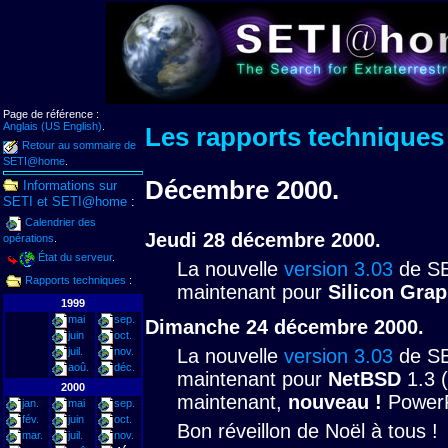
Page de référence :
Anglais (US English)
.
Les rapports technique
Retour au sommaire de
SETI@home
.
Décembre 2000.
Informations sur
SETI et SETI@home
:
Calendrier des
Jeudi 28 décembre 2000.
opérations
.
État du serveur
.
La nouvelle
version 3.03
de SE
Rapports techniques
:
maintenant pour
Silicon Grap
1999
mai
sep.
Dimanche 24 décembre 2000.
juin
oct.
juil.
nov.
La nouvelle
version 3.03
de SE
aoû.
déc.
maintenant pour
NetBSD
1.3 (
2000
maintenant,
nouveau !
Power
jan.
mai
sep.
fév.
juin
oct.
Bon réveillon de Noël à tous !
mar.
juil.
nov.