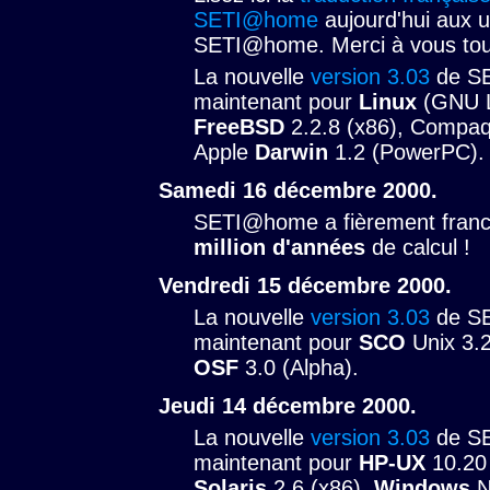
SETI@home
aujourd'hui aux ut
SETI@home. Merci à vous tou
La nouvelle
version 3.03
de SE
maintenant pour
Linux
(GNU Li
FreeBSD
2.2.8 (x86), Compaq
Apple
Darwin
1.2 (PowerPC).
Samedi 16 décembre 2000.
SETI@home a fièrement franch
million d'années
de calcul !
Vendredi 15 décembre 2000.
La nouvelle
version 3.03
de SE
maintenant pour
SCO
Unix 3.2
OSF
3.0 (Alpha).
Jeudi 14 décembre 2000.
La nouvelle
version 3.03
de SE
maintenant pour
HP-UX
10.20
Solaris
2.6 (x86),
Windows
N