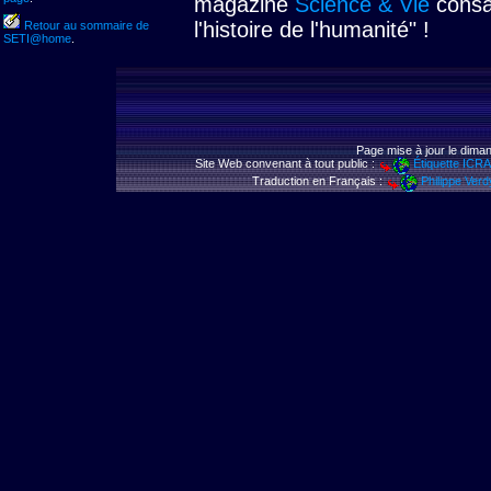
magazine
Science & Vie
consac
l'histoire de l'humanité" !
Retour au sommaire de
SETI@home
.
Page mise à jour le diman
Site Web convenant à tout public :
Étiquette ICR
Traduction en Français :
Philippe Verd